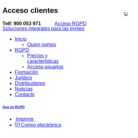
Acceso
clientes
Telf: 900 053 971
Acceso RGPD
Soluciones integrales para las pymes
Inicio
Quien somos
RGPD
Precios y
características
Acceso usuarios
Formación
Jurídico
Distribuidores
Noticias
Contacto
Que es RGPD
Imprimir
Correo electrónico